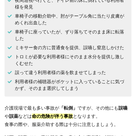
夜間巡視へ行くと、トイレ前の床に倒れている利用者
様を発見
車椅子の移動介助中、肘がテーブル角に当たり皮膚が
めくれ出血した
車椅子に座っていたが、ずり落ちてそのまま床に転落
した
ミキサー食の方に普通食を提供、誤嚥し窒息しかけた
トロミが必要な利用者様にそのまま水分を提供し激し
くむせた
誤って違う利用者様の薬を飲ませてしまった
利用者様の補聴器がポケットに入っていることに気づ
かず、そのまま選択してしまう
介護現場で最も多い事故が
「転倒」
ですが、その他にも
誤嚥
や
誤薬
などは
命の危険が伴う事故
となります。
食事の際や、服薬介助する際は十分に注意しましょう。