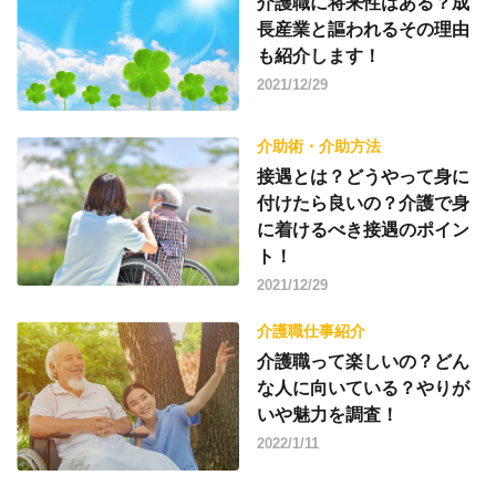
介護職に将来性はある？成
長産業と謳われるその理由
も紹介します！
2021/12/29
介助術・介助方法
接遇とは？どうやって身に
付けたら良いの？介護で身
に着けるべき接遇のポイン
ト！
2021/12/29
介護職仕事紹介
介護職って楽しいの？どん
な人に向いている？やりが
いや魅力を調査！
2022/1/11