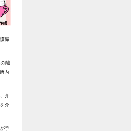
護職
員の離
業所内
、介
を介
が予