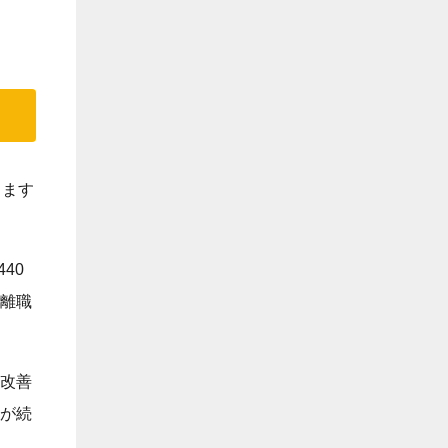
ります
40
離職
改善
が続