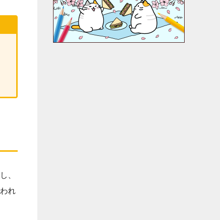
し、
われ