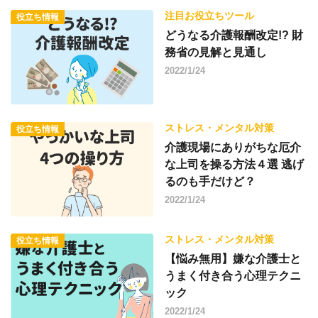
注目お役立ちツール
役立ち情報
どうなる介護報酬改定!? 財
務省の見解と見通し
2022/1/24
ストレス・メンタル対策
役立ち情報
介護現場にありがちな厄介
な上司を操る方法４選 逃げ
るのも手だけど？
2022/1/24
ストレス・メンタル対策
役立ち情報
【悩み無用】嫌な介護士と
うまく付き合う心理テクニ
ック
2022/1/24