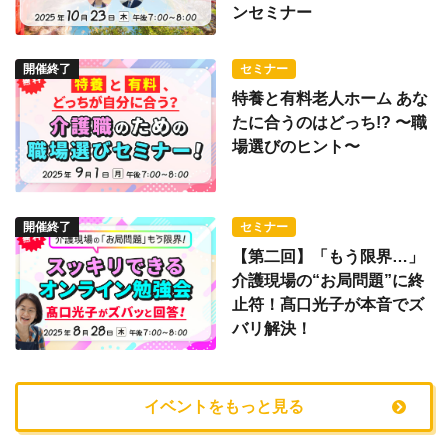
ンセミナー
開催終了
セミナー
特養と有料老人ホーム あな
たに合うのはどっち!? 〜職
場選びのヒント〜
開催終了
セミナー
【第二回】「もう限界…」
介護現場の“お局問題”に終
止符！髙口光子が本音でズ
バリ解決！
イベントをもっと見る