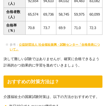
92,654
94,610
84,032
84,483
83,082
（人）
合格者数
65,574
69,736
58,745
59,975
60,099
（人）
合格率
70.8
73.7
69.9
71.0
72.3
（％）
参考：
公益財団法人 社会福祉振興・試験センター「合格発表につ
いて」
決して難しい試験ではありませんが、確実に合格できるよう
計画的かつ効果的に学習を進めていきましょう。
おすすめの対策方法は？
介護福祉士の国家試験対策は、以下の方法がおすすめです。