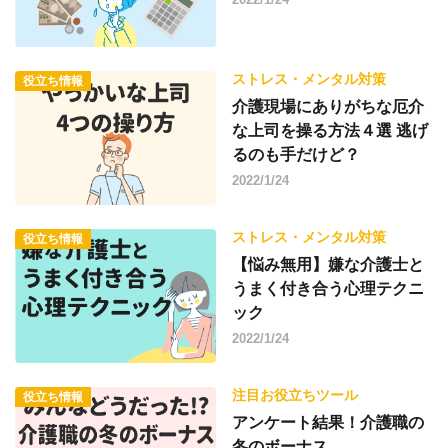
ストレス・メンタル対策
役立ち情報
介護現場にありがちな厄介
な上司を操る方法４選 逃げ
るのも手だけど？
2022/1/24
ストレス・メンタル対策
役立ち情報
【悩み無用】嫌な介護士と
うまく付き合う心理テクニ
ック
2022/1/24
注目お役立ちツール
役立ち情報
アンケート結果！介護職の
冬のボーナス