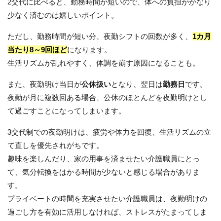
2交代に比べると、勤務時間が短いので、体への負担がかなり
少なく済むのは嬉しいポイント。
ただし、勤務時間が短い分、夜勤シフトの回数が多く、
1カ月
当たり8～9回ほど
になります。
生活リズムが乱れやすく、体調を崩す原因になることも。
また、夜勤明け当日が
公休扱い
となり、翌日は
勤務日
です。
夜勤が月に複数回ある場合、公休のほとんどを夜勤明けとし
て過ごすことになってしまいます。
3交代制での夜勤明けは、疲労や体力を回復、生活リズムの立
て直しを優先されがちです。
趣味を楽しんだり、家の用事を済ませたい介護職員にとっ
て、気分転換をはかる時間が少ないと感じる場合がありま
す。
プライベートの時間を充実させたい介護職員は、夜勤明けの
過ごし方を有効に活用しなければ、ストレスがたまってしま