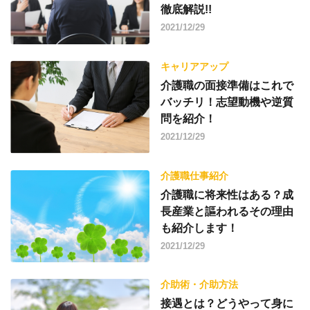
徹底解説!!
2021/12/29
キャリアアップ
介護職の面接準備はこれで
バッチリ！志望動機や逆質
問を紹介！
2021/12/29
介護職仕事紹介
介護職に将来性はある？成
長産業と謳われるその理由
も紹介します！
2021/12/29
介助術・介助方法
接遇とは？どうやって身に