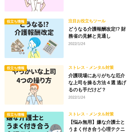
注目お役立ちツール
役立ち情報
どうなる介護報酬改定!? 財
務省の見解と見通し
2022/1/24
ストレス・メンタル対策
役立ち情報
介護現場にありがちな厄介
な上司を操る方法４選 逃げ
るのも手だけど？
2022/1/24
ストレス・メンタル対策
役立ち情報
【悩み無用】嫌な介護士と
うまく付き合う心理テクニ