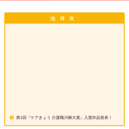
目次
第1回『ケアきょう 介護職川柳大賞』入賞作品発表！