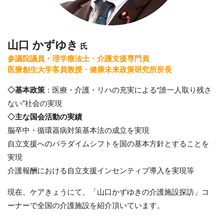
山口 かずゆき
氏
参議院議員・理学療法士・介護支援専門員
医療創生大学客員教授・健康未来政策研究所所長
◇基本政策
：医療・介護・リハの充実による“誰一人取り残さ
ない”社会の実現
◇主な国会活動の実績
脳卒中・循環器病対策基本法の成立を実現
自立支援へのパラダイムシフトを国の基本方針とすることを
実現
介護報酬における自立支援インセンティブ導入を実現等
現在、ケアきょうにて、「山口かずゆきの介護施設探訪」コ
ーナーで全国の介護施設を紹介頂いています。