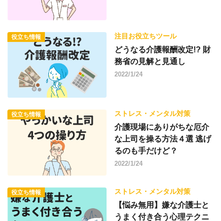
注目お役立ちツール
役立ち情報
どうなる介護報酬改定!? 財
務省の見解と見通し
2022/1/24
ストレス・メンタル対策
役立ち情報
介護現場にありがちな厄介
な上司を操る方法４選 逃げ
るのも手だけど？
2022/1/24
ストレス・メンタル対策
役立ち情報
【悩み無用】嫌な介護士と
うまく付き合う心理テクニ