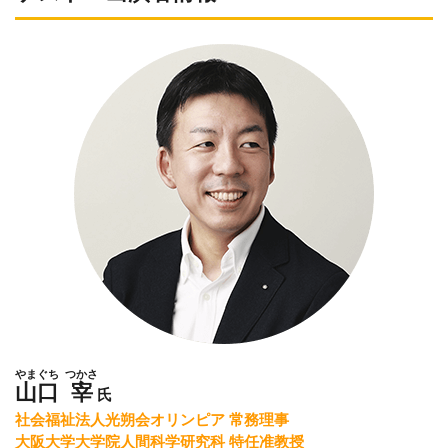
やまぐち
つかさ
山口
宰
氏
社会福祉法人光朔会オリンピア 常務理事
大阪大学大学院人間科学研究科 特任准教授