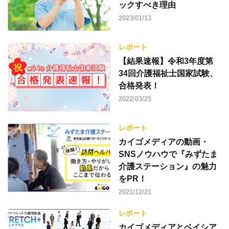
ックすべき理由
2023/01/13
レポート
【結果速報】令和3年度第
34回介護福祉士国家試験、
合格発表！
2022/03/25
レポート
カイゴメディアの動画・
SNSノウハウで『みずたま
介護ステーション』の魅力
をPR！
2021/12/21
レポート
カイゴメディアとベイシア