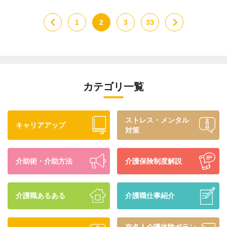
<
1
2
3
33
>
カテゴリ一覧
ストレス・メンタル
キャリアアップ
対策
介助術・介助方法
介護保険制度解説
介護職あるある
介護職仕事紹介
有名人介護体験ボラン